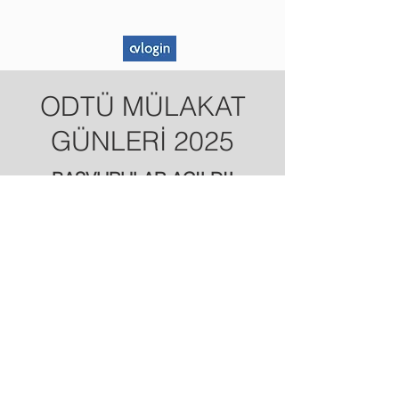
ODTÜ MÜLAKAT
GÜNLERİ 2025
BAŞVURULAR AÇILDI!
SON TARİH:
26 MART
2025
HEMEN BAŞVUR!
ODTÜ Mülakat Günleri
odtumulakatgunleri@arget.metu.edu.tr