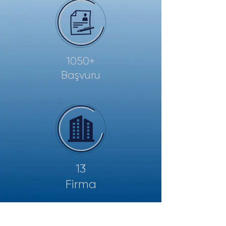
1050+
Başvuru
13
Firma