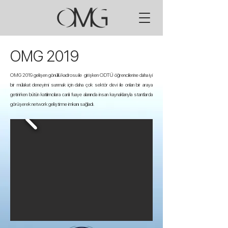
OMG 2019
OMG 2019 gelişen gönüllü kadrosu ile girişken ODTÜ öğrencilerine daha iyi
bir mülakat deneyimi sunmak için daha çok sektör devi ile onları bir araya
getirirken bütün katılımcılara canlı fuaye alanında insan kaynaklarıyla stantlarda
görüşerek network geliştirme imkanı sağladı.